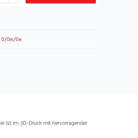
1
2
nte
e 0/0m/0e
nkupplung
ge
eser ist im 3D-Druck mit hervorragender