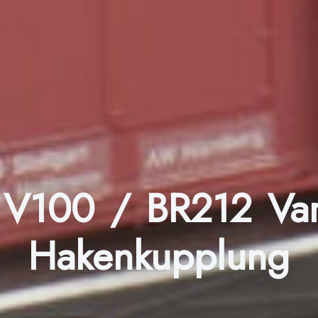
 V100 / BR212 Va
Hakenkupplung