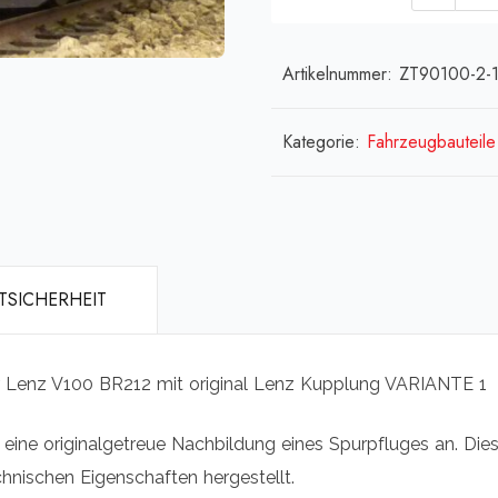
für
V100
/
Artikelnummer:
ZT90100-2-
BR21
Varia
Kategorie:
Fahrzeugbauteil
1
mit
NEM
Hake
TSICHERHEIT
Men
r Lenz V100 BR212 mit original Lenz Kupplung VARIANTE 1
wir eine originalgetreue Nachbildung eines Spurpfluges an. Di
hnischen Eigenschaften hergestellt.